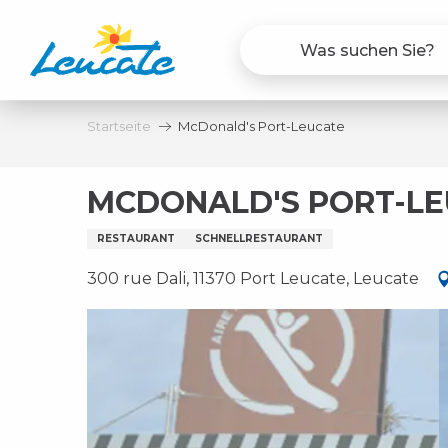
Aller
au
contenu
principal
Startseite
McDonald's Port-Leucate
MCDONALD'S PORT-L
RESTAURANT
SCHNELLRESTAURANT
300 rue Dali, 11370 Port Leucate, Leucate