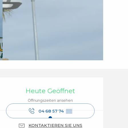
Öffnungszeiten & Ko
Heute Geöffnet
Öffnungszeiten ansehen
04 68 57 74
▒▒
KONTAKTIEREN SIE UNS