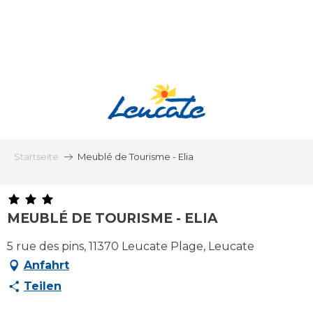
Aller
au
contenu
principal
Startseite
Meublé de Tourisme - Elia
MEUBLÉ DE TOURISME - ELIA
5 rue des pins, 11370 Leucate Plage, Leucate
Anfahrt
Teilen