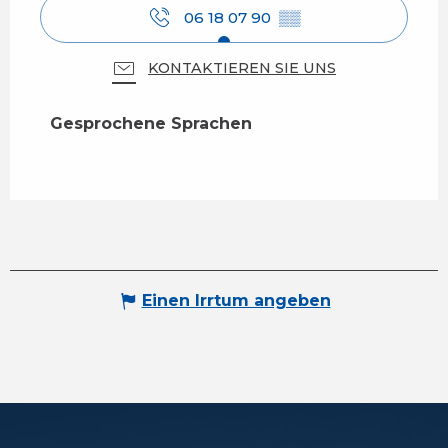
06 18 07 90
▒▒
KONTAKTIEREN SIE UNS
Gesprochene Sprachen
Gesprochene Sprachen
Einen Irrtum angeben