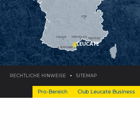
LYON
TOULOUSE
MONTPELLIER
MARSEILLE
LEUCATE
PERPIGNAN
RECHTLICHE HINWEISE
SITEMAP
Pro-Bereich
Club Leucate Business