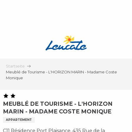
Aller
au
contenu
principal
Startseite
Meublé de Tourisme - L'HORIZON MARIN - Madame Coste
Monique
MEUBLÉ DE TOURISME - L'HORIZON
MARIN - MADAME COSTE MONIQUE
APPARTEMENT
C11 Résidence Port Plaisance, 435 Rue de la