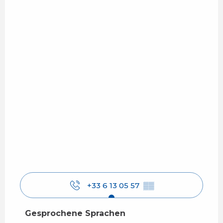
+33 6 13 05 57
▒▒
Gesprochene Sprachen
Gesprochene Sprachen