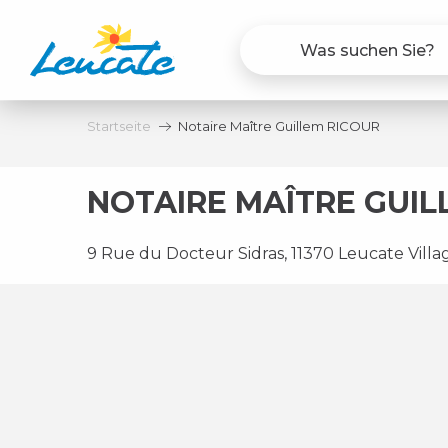
Aller
au
contenu
principal
Startseite
Notaire Maître Guillem RICOUR
NOTAIRE MAÎTRE GUIL
9 Rue du Docteur Sidras, 11370 Leucate Villa