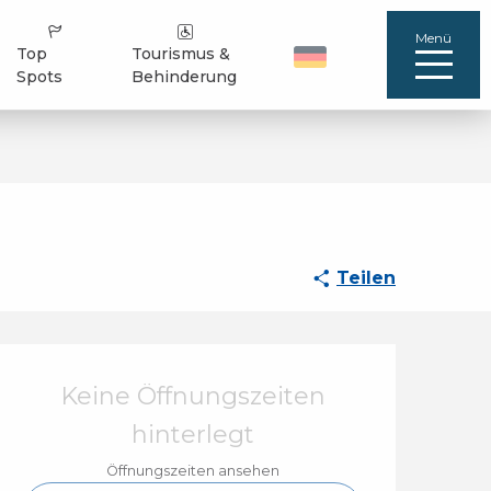
Menü
Top
Tourismus &
Spots
Behinderung
Teilen
Öffnungszeiten & Ko
Keine Öffnungszeiten
hinterlegt
Öffnungszeiten ansehen