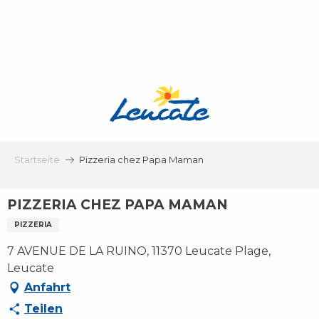
Aller
au
contenu
principal
Startseite
Pizzeria chez Papa Maman
PIZZERIA CHEZ PAPA MAMAN
PIZZERIA
7 AVENUE DE LA RUINO, 11370 Leucate Plage,
Leucate
Anfahrt
Teilen