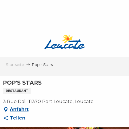
Aller
au
contenu
principal
Startseite
Pop's Stars
POP'S STARS
RESTAURANT
3 Rue Dali, 11370 Port Leucate, Leucate
Anfahrt
Teilen