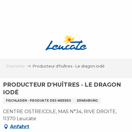
Aller
au
contenu
principal
Startseite
Producteur d'huîtres - Le dragon iodé
PRODUCTEUR D'HUÎTRES - LE DRAGON
IODÉ
FISCHLADEN - PRODUKTE DES MEERES
ERNÄHRUNG
CENTRE OSTREICOLE, MAS N°34, RIVE DROITE,
11370 Leucate
Anfahrt