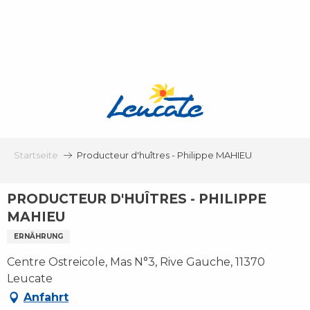
Aller
au
contenu
principal
Startseite
Producteur d'huîtres - Philippe MAHIEU
PRODUCTEUR D'HUÎTRES - PHILIPPE
MAHIEU
ERNÄHRUNG
Centre Ostreicole, Mas N°3, Rive Gauche, 11370
Leucate
Anfahrt