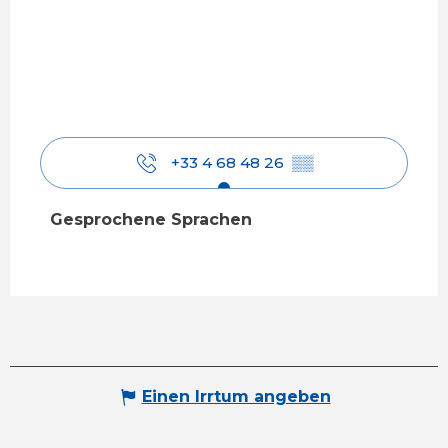
+33 4 68 48 26
▒▒
Gesprochene Sprachen
Gesprochene Sprachen
Einen Irrtum angeben