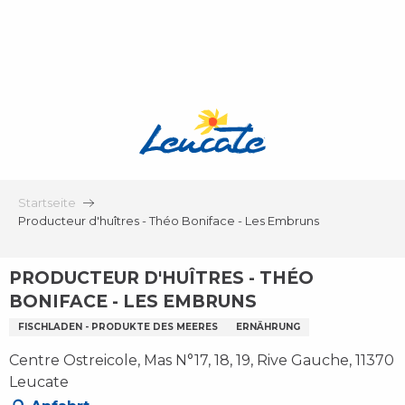
Aller
au
contenu
principal
Startseite
Producteur d'huîtres - Théo Boniface - Les Embruns
PRODUCTEUR D'HUÎTRES - THÉO
BONIFACE - LES EMBRUNS
FISCHLADEN - PRODUKTE DES MEERES
ERNÄHRUNG
Centre Ostreicole, Mas N°17, 18, 19, Rive Gauche, 11370
Leucate