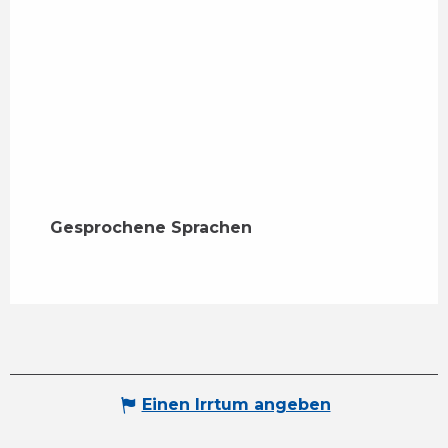
Gesprochene Sprachen
Gesprochene Sprachen
Einen Irrtum angeben