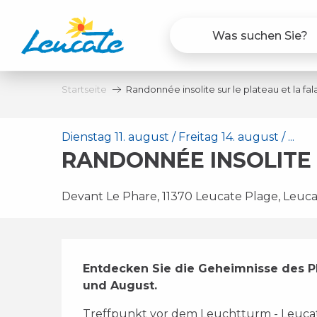
Aller
au
contenu
principal
Startseite
Randonnée insolite sur le plateau et la fa
Dienstag 11. august / Freitag 14. august / ...
RANDONNÉE INSOLITE 
Devant Le Phare, 11370 Leucate Plage, Leuc
Beschreibung
Entdecken Sie die Geheimnisse des Pla
und August.
Treffpunkt vor dem Leuchtturm - Leucat