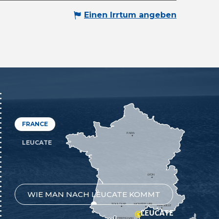
Einen Irrtum angeben
FRANCE
PARIS
LEUCATE
LYON
WIE MAN NACH LEUCATE KOMMT
TOULOUSE
MONTPELLIER
MARSEILLE
LEUCATE
PERPIGNAN