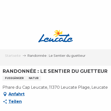
Aller
au
contenu
principal
Startseite
Randonnée : Le Sentier du guetteur
RANDONNÉE : LE SENTIER DU GUETTEUR
FUSSGÄNGER
NATUR
Phare du Cap Leucate, 11370 Leucate Plage, Leucate
Anfahrt
Teilen