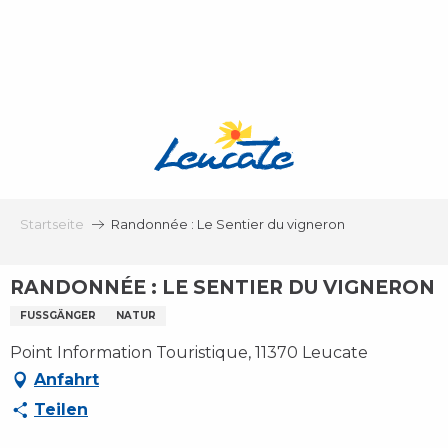
Aller
au
contenu
principal
Startseite
Randonnée : Le Sentier du vigneron
RANDONNÉE : LE SENTIER DU VIGNERON
FUSSGÄNGER
NATUR
Point Information Touristique, 11370 Leucate
Anfahrt
Teilen