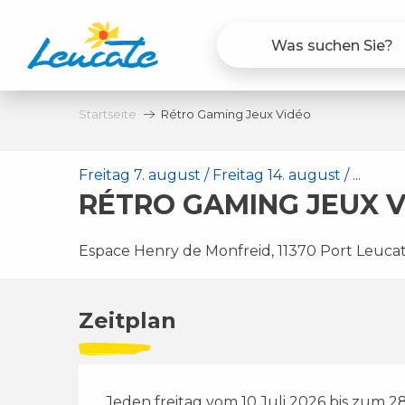
Aller
au
contenu
principal
Startseite
Rétro Gaming Jeux Vidéo
Freitag 7. august / Freitag 14. august / ...
RÉTRO GAMING JEUX 
Espace Henry de Monfreid, 11370 Port Leuca
Zeitplan
Jeden freitag vom 10 Juli 2026 bis zum 