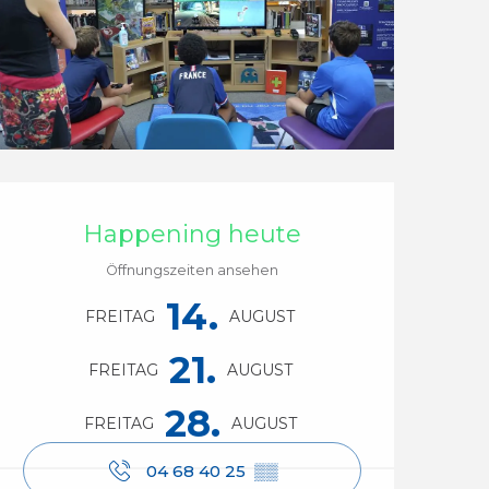
Öffnungszeiten & Ko
Happening heute
Öffnungszeiten ansehen
14.
FREITAG
AUGUST
21.
FREITAG
AUGUST
28.
FREITAG
AUGUST
04 68 40 25
▒▒