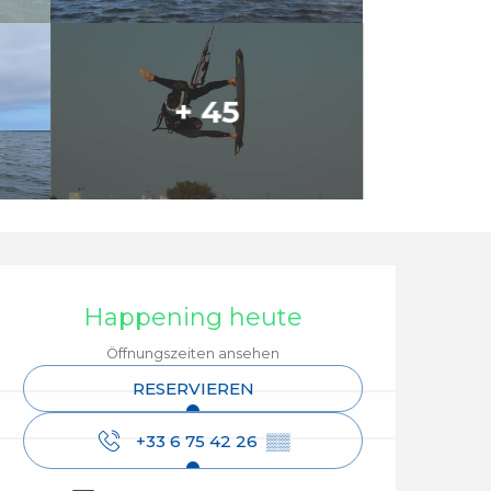
+ 45
Öffnungszeiten & Ko
Happening heute
Öffnungszeiten ansehen
RESERVIEREN
+33 6 75 42 26
▒▒