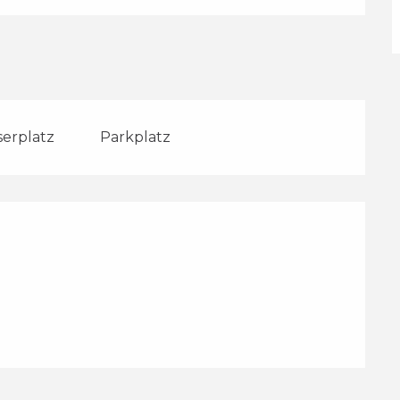
erplatz
Parkplatz
lichkeiten