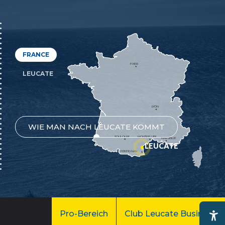
FRANCE
PARIS
LEUCATE
LYON
WIE MAN NACH LEUCATE KOMMT
TOULOUSE
MONTPELLIER
MARSEILLE
LEUCATE
PERPIGNAN
Pro-Bereich
Club Leucate Business