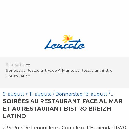
Aller
au
contenu
principal
Startseite
Soirées au Restaurant Face Al Mar et au Restaurant Bistro
Breizh Latino
9. august > 11. august / Donnerstag 13. august / ...
SOIRÉES AU RESTAURANT FACE AL MAR
ET AU RESTAURANT BISTRO BREIZH
LATINO
235 Rue De Fenouillères, Complexe L'Hacienda, 11370