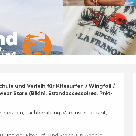
hule und Verleih für Kitesurfen / Wingfoil / 
ar Store (Bikini, Strandaccessoires, Prêt-
tgeräten, Fachberatung, Vereinsrestaurant, 
eu
 und 
der Kitesurf- und Stand-Up-Paddle-