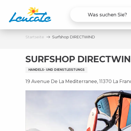
Aller
au
contenu
principal
Startseite
Surfshop DIRECTWIND
SURFSHOP DIRECTWI
HANDELS- UND DIENSTLEISTUNGS
19 Avenue De La Mediterranee, 11370 La Fran