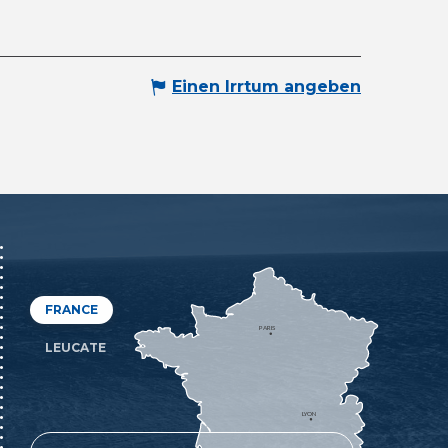
Einen Irrtum angeben
FRANCE
PARIS
LEUCATE
LYON