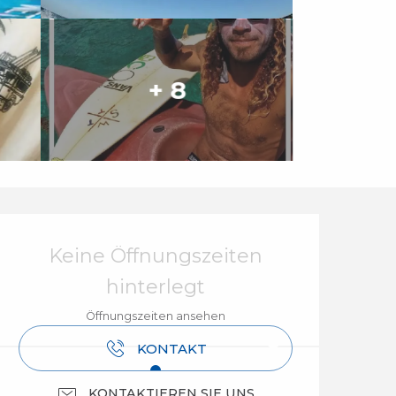
+ 8
Öffnungszeiten & Ko
Keine Öffnungszeiten
hinterlegt
Öffnungszeiten ansehen
KONTAKT
KONTAKTIEREN SIE UNS