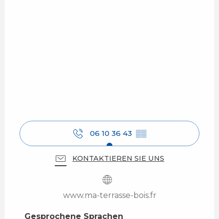
06 10 36 43
▒▒
KONTAKTIEREN SIE UNS
www.ma-terrasse-bois.fr
Gesprochene Sprachen
Gesprochene Sprachen