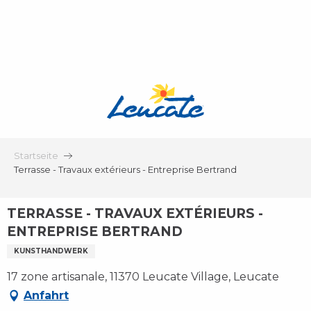
Aller
au
contenu
principal
Startseite
Terrasse - Travaux extérieurs - Entreprise Bertrand
TERRASSE - TRAVAUX EXTÉRIEURS -
ENTREPRISE BERTRAND
KUNSTHANDWERK
17 zone artisanale, 11370 Leucate Village, Leucate
Anfahrt