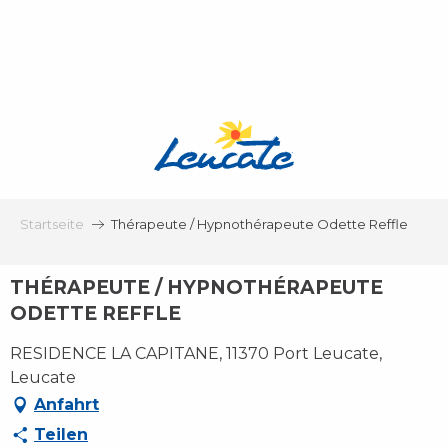
Aller
au
contenu
principal
Startseite
Thérapeute / Hypnothérapeute Odette Reffle
THÉRAPEUTE / HYPNOTHÉRAPEUTE
ODETTE REFFLE
RESIDENCE LA CAPITANE, 11370 Port Leucate,
Leucate
Anfahrt
Teilen