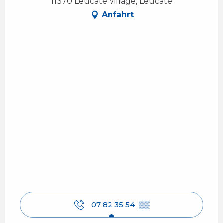
11370 Leucate Village, Leucate
Anfahrt
07 82 35 54
▒▒