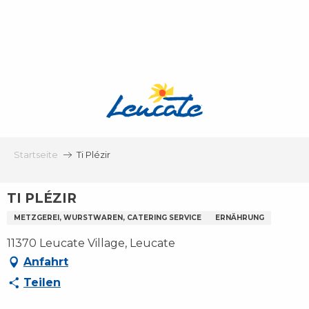
Aller
au
contenu
principal
Startseite
Ti Plézir
TI PLÉZIR
METZGEREI, WURSTWAREN, CATERING SERVICE
ERNÄHRUNG
11370 Leucate Village, Leucate
Anfahrt
Teilen