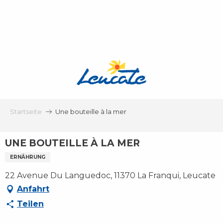
Aller
au
contenu
principal
Startseite
Une bouteille à la mer
UNE BOUTEILLE À LA MER
ERNÄHRUNG
22 Avenue Du Languedoc, 11370 La Franqui, Leucate
Anfahrt
Teilen