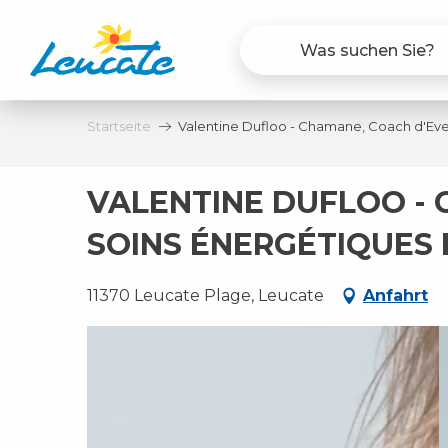
Aller
au
contenu
principal
Startseite
Valentine Dufloo - Chamane, Coach d'Eve
VALENTINE DUFLOO - 
SOINS ÉNERGÉTIQUES
11370 Leucate Plage, Leucate
Anfahrt