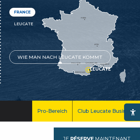
FRANCE
PARIS
LEUCATE
LYON
WIE MAN NACH LEUCATE KOMMT
TOULOUSE
MONTPELLIER
MARSEILLE
LEUCATE
PERPIGNAN
Pro-Bereich
Club Leucate Business
Ac
JE
RÉSERVE
MAINTENANT