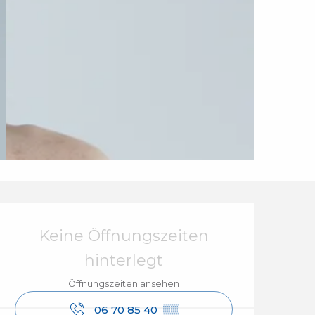
Öffnungszeiten & Ko
Keine Öffnungszeiten
hinterlegt
Öffnungszeiten ansehen
06 70 85 40
▒▒