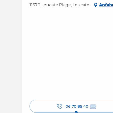
11370 Leucate Plage, Leucate
Anfah
06 70 85 40
▒▒