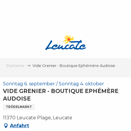
Aller
au
contenu
principal
Startseite
Vide Grenier - Boutique Ephémère Audoise
Sonntag 6. september / Sonntag 4. oktober
VIDE GRENIER - BOUTIQUE EPHÉMÈRE
AUDOISE
TRÖDELMARKT
11370 Leucate Plage, Leucate
Anfahrt