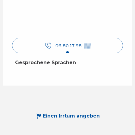
06 80 17 98
▒▒
Gesprochene Sprachen
Gesprochene Sprachen
Einen Irrtum angeben