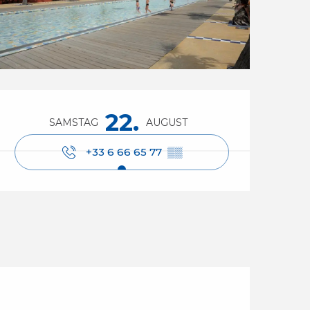
Öffnungszeiten & Ko
22.
SAMSTAG
AUGUST
+33 6 66 65 77
▒▒