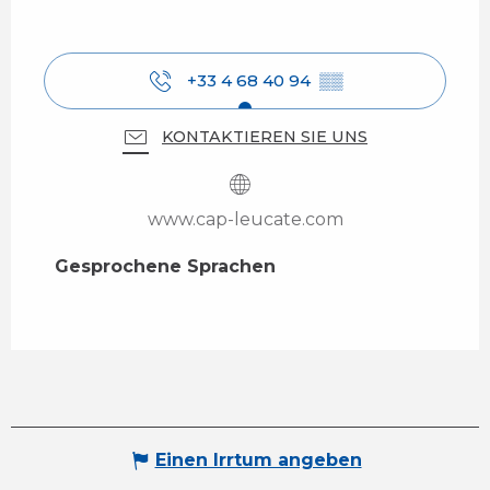
+33 4 68 40 94
▒▒
KONTAKTIEREN SIE UNS
www.cap-leucate.com
Gesprochene Sprachen
Gesprochene Sprachen
Einen Irrtum angeben