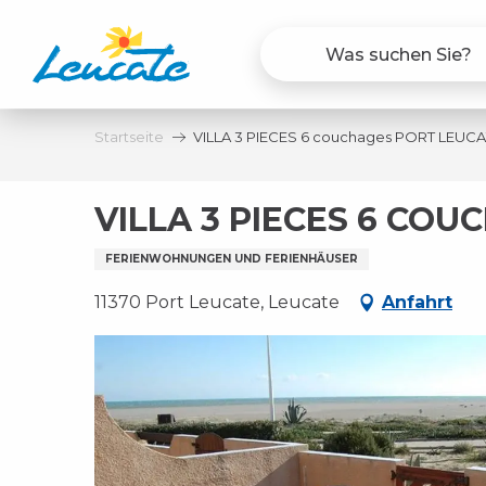
Aller
au
contenu
principal
Startseite
VILLA 3 PIECES 6 couchages PORT LEUC
VILLA 3 PIECES 6 CO
FERIENWOHNUNGEN UND FERIENHÄUSER
11370 Port Leucate, Leucate
Anfahrt