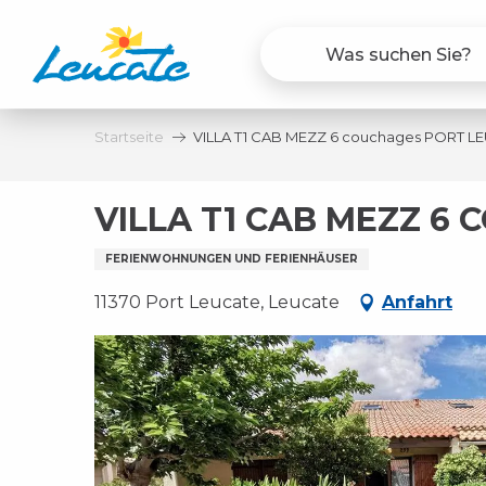
Aller
au
contenu
principal
Startseite
VILLA T1 CAB MEZZ 6 couchages PORT L
VILLA T1 CAB MEZZ 6
FERIENWOHNUNGEN UND FERIENHÄUSER
11370 Port Leucate, Leucate
Anfahrt