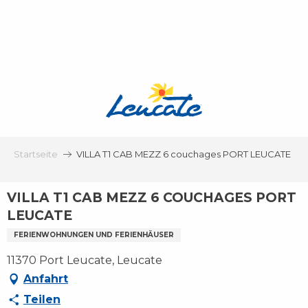
Aller
au
contenu
principal
Startseite
VILLA T1 CAB MEZZ 6 couchages PORT LEUCATE
VILLA T1 CAB MEZZ 6 COUCHAGES PORT
LEUCATE
FERIENWOHNUNGEN UND FERIENHÄUSER
11370 Port Leucate, Leucate
Anfahrt
Teilen