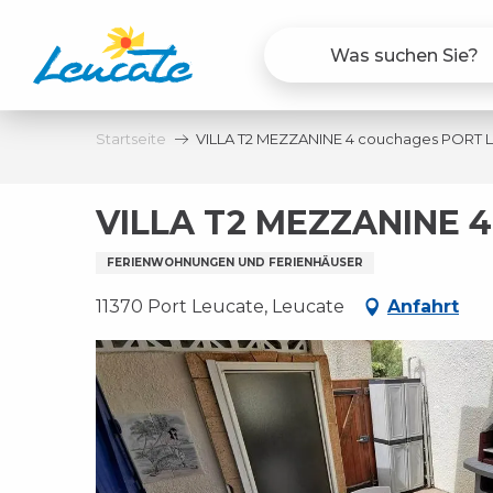
Aller
au
contenu
principal
Startseite
VILLA T2 MEZZANINE 4 couchages PORT 
VILLA T2 MEZZANINE 
FERIENWOHNUNGEN UND FERIENHÄUSER
11370 Port Leucate, Leucate
Anfahrt