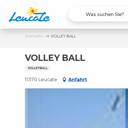
Aller
au
contenu
principal
Startseite
VOLLEY BALL
VOLLEY BALL
VOLLEYBALL
11370 Leucate
Anfahrt