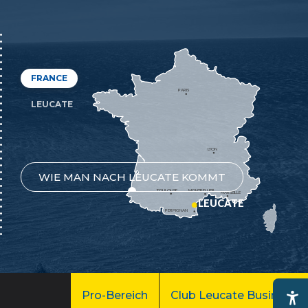
FRANCE
PARIS
LEUCATE
LYON
WIE MAN NACH LEUCATE KOMMT
TOULOUSE
MONTPELLIER
MARSEILLE
LEUCATE
PERPIGNAN
Pro-Bereich
Club Leucate Business