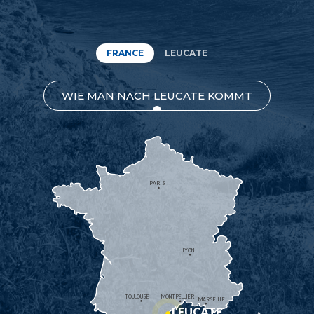
FRANCE
LEUCATE
WIE MAN NACH LEUCATE KOMMT
PARIS
LYON
TOULOUSE
MONTPELLIER
MARSEILLE
LEUCATE