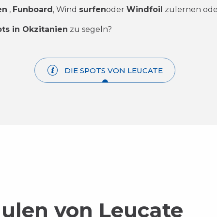
en
,
Funboard
, Wind
surfen
oder
Windfoil
zu
lernen ode
ts in Okzitanien
zu segeln?
DIE SPOTS VON LEUCATE
ulen von Leucate