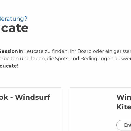
Beratung?
ucate
Session
in Leucate zu finden, Ihr Board oder ein geriss
arbeiten und leben, die Spots und Bedingungen auswe
eucate
!
ok - Windsurf
Win
Kit
En