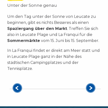
Unter der Sonne genau
Um den Tag unter der Sonne von Leucate zu
beginnen, gibt es nichts Besseres als einen
Spaziergang über den Markt
. Treffen Sie sich
also in Leucate Plage und La Franqui für die
Markt Leucate Plage
Sommermärkte
vom 15. Juni bis 15. September.
In
Leucate Plage
, nicht weit vom
In La Franqui findet er direkt am Meer statt und
Meer entfernt, findet der traditionelle
in Leucate Plage ganz in der Nähe des
Sommermarkt vom 15. Juni bis 15.
städtischen Campingplatzes und der
September statt.
Tennisplätze.
Weitere Informationen...