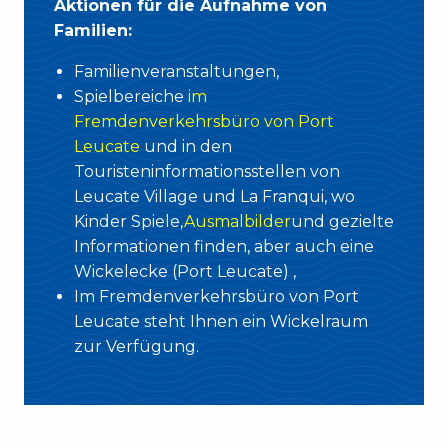
Aktionen für die Aufnahme von
Familien:
Familienveranstaltungen,
Spielbereiche
im
Fremdenverkehrsbüro von Port
Leucate
und in den
Touristeninformationsstellen von
Leucate Village und La Franqui, wo
Kinder Spiele
,
Ausmalbilder
und gezielte
Informationen
finden
,
aber auch eine
Wickelecke (Port Leucate)
,
Im Fremdenverkehrsbüro von Port
Leucate steht Ihnen ein Wickelraum
zur Verfügung.