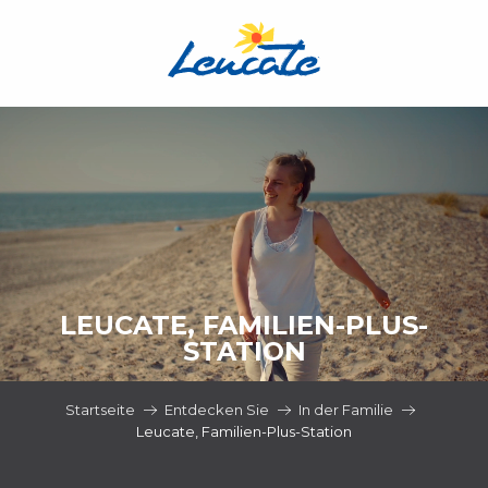
Aller
au
contenu
principal
LEUCATE, FAMILIEN-PLUS-
STATION
Startseite
Entdecken Sie
In der Familie
Leucate, Familien-Plus-Station