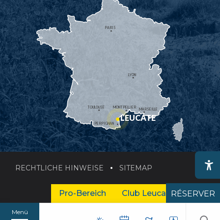
PARIS
LYON
TOULOUSE
MONTPELLIER
MARSEILLE
LEUCATE
PERPIGNAN
RECHTLICHE HINWEISE
SITEMAP
Ac
Pro-Bereich
Club Leucate Business
RÉSERVER
Menü