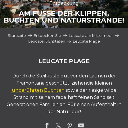
Entdeckung
AM FUSSE DER KLIPPEN, B
UCHTEN UND NATURSTRÄNDE!
Startseite
Entdecken Sie
Leucate am Mittelmeer
Leucate, 5 Entitäten
Leucate Plage
LEUCATE PLAGE
Durch die Steilküste gut vor den Launen der
Tramontana geschützt,
ziehen
die kleinen
unberührten Buchten
sowie der riesige wilde
Strand mit seinem fabelhaft feinen Sand seit
Generationen Familien
an.
Für einen Aufenthalt in
der Natur pur!