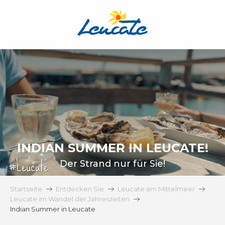
Aller
au
contenu
principal
INDIAN SUMMER IN LEUCATE!
Der Strand nur für Sie!
Startseite
Entdecken Sie
Leucate am Mittelmeer
Leucate im Wandel der Jahreszeiten
Indian Summer in Leucate