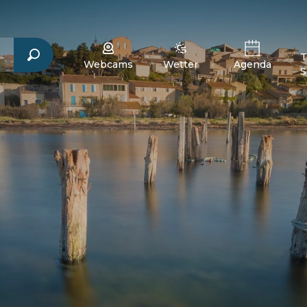
T
Webcams
Wetter
Agenda
S