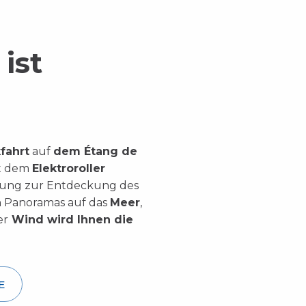
ist
fahrt
auf
dem Étang de
it dem
Elektroroller
rung zur Entdeckung des
n Panoramas auf das
Meer
,
er
Wind wird Ihnen die
E