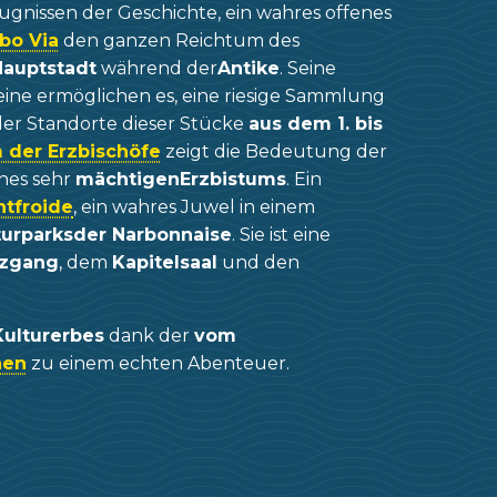
 Zeugnissen der Geschichte, ein wahres offenes
bo Via
den ganzen Reichtum des
Hauptstadt
während der
Antike
. Seine
ine ermöglichen es, eine riesige Sammlung
er Standorte dieser Stücke
aus dem 1. bis
 der Erzbischöfe
zeigt die Bedeutung der
nes sehr
mächtigen
Erzbistums
. Ein
ntfroide
, ein wahres Juwel in einem
turparks
der Narbonnaise
. Sie ist eine
zgang
, dem
Kapitelsaal
und den
Kulturerbes
dank der
vom
hen
zu einem echten Abenteuer.