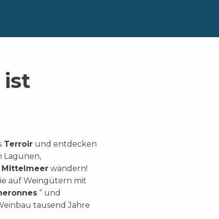
ist
s
Terroir
und entdecken
en Lagunen,
s
Mittelmeer
wandern!
Sie auf Weingütern mit
neronnes
“ und
r Weinbau tausend Jahre