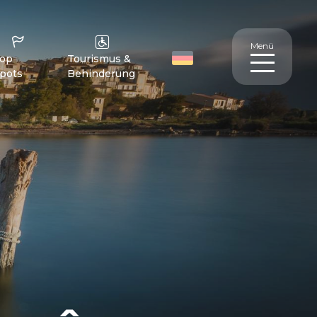
Menü
op
Tourismus &
pots
Behinderung