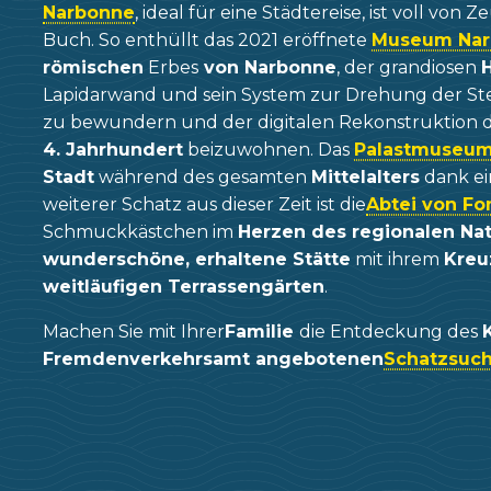
Narbonne
, ideal für eine Städtereise, ist voll von
Buch. So enthüllt das 2021 eröffnete
Museum Nar
römischen
Erbes
von Narbonne
, der grandiosen
Lapidarwand und sein System zur Drehung der Ste
zu bewundern und der digitalen Rekonstruktion d
4. Jahrhundert
beizuwohnen. Das
Palastmuseum
Stadt
während des gesamten
Mittelalters
dank ei
weiterer Schatz aus dieser Zeit ist die
Abtei von Fo
Schmuckkästchen im
Herzen des regionalen Na
wunderschöne, erhaltene Stätte
mit ihrem
Kreu
weitläufigen Terrassengärten
.
Machen Sie mit Ihrer
Familie
die Entdeckung des
Fremdenverkehrsamt angebotenen
Schatzsuc