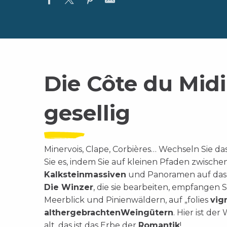
Die Côte du Midi 
gesellig
Minervois, Clape, Corbières… Wechseln Sie da
Sie es, indem Sie auf kleinen Pfaden zwisch
Kalksteinmassiven
und Panoramen auf da
Die Winzer
, die sie bearbeiten, empfangen 
Meerblick und Pinienwäldern, auf „folies
vig
althergebrachten
Weingütern
. Hier ist de
alt, das ist das Erbe der
Romantik
!