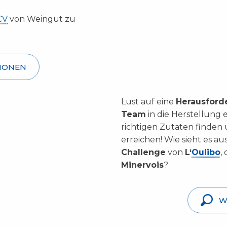
CV
von Weingut zu
IONEN
Lust auf eine
Herausford
Team
in die Herstellung 
richtigen Zutaten finden
erreichen! Wie sieht es a
Challenge
von
L‘
Oulibo
,
Minervois
?
W