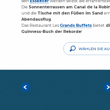
sein
Esskeller
werden selbst die erfahrenste
Die
Sonnenterrassen am Canal de la Robi
und die
Tische mit den Füßen im Sand
erm
Abendausflug
.
Das Restaurant Les
Grands Buffets
bietet
di
Guinness-Buch der Rekorde
!
WÄHLEN SIE A