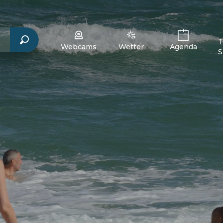
T
Webcams
Wetter
Agenda
S