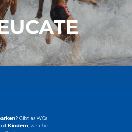
LEUCATE
parken
? Gibt es WCs
 mit
Kindern
, welche