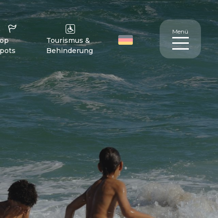
Menü
op
Tourismus &
pots
Behinderung