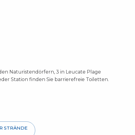
n den Naturistendörfern, 3 in Leucate Plage
r Station finden Sie barrierefreie Toiletten.
ER STRÄNDE