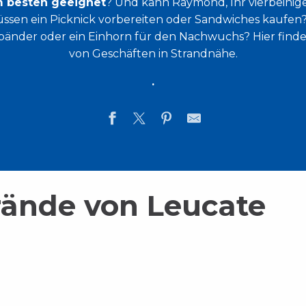
m besten geeignet
? Und kann Raymond, Ihr vierbeinige
sen ein Picknick vorbereiten oder Sandwiches kaufen?
nder oder ein Einhorn für den Nachwuchs? Hier finden
von Geschäften in Strandnähe.
.
trände von Leucate