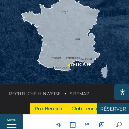
PARIS
LYON
TOULOUSE
MONTPELLIER
MARSEILLE
LEUCATE
PERPIGNAN
RECHTLICHE HINWEISE
SITEMAP
Ac
Pro-Bereich
Club Leucate Business
RÉSERVER
Menü
Su