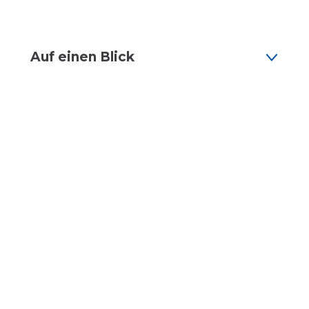
Auf einen Blick
DIE KLIPPE
1
DAS SCHLOSS
2
FAHRRADWEGE
3
DER TEICH UND DAS
4
AUSTERNZENTRUM