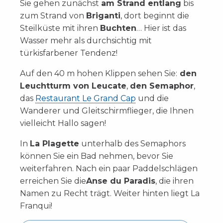
Sie gehen zunächst
am Strand entlang
bis
zum Strand von
Briganti
, dort beginnt die
Steilküste mit ihren
Buchten
… Hier ist das
Wasser mehr als durchsichtig mit
türkisfarbener Tendenz!
Auf den 40 m hohen Klippen sehen Sie:
den
Leuchtturm von Leucate
,
den Semaphor
,
das
Restaurant Le Grand Cap
und die
Wanderer und Gleitschirmflieger, die Ihnen
vielleicht Hallo sagen!
In
La Plagette
unterhalb des Semaphors
können Sie ein Bad nehmen, bevor Sie
weiterfahren. Nach ein paar Paddelschlägen
erreichen Sie die
Anse du Paradis
, die ihren
Namen zu Recht trägt. Weiter hinten liegt La
Franqui!