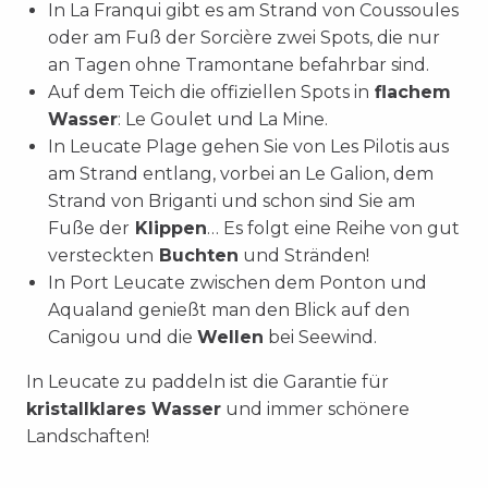
In La Franqui gibt es am Strand von Coussoules
oder am Fuß der Sorcière zwei Spots, die nur
an Tagen ohne Tramontane befahrbar sind.
Auf dem Teich die offiziellen Spots in
flachem
Wasser
: Le Goulet und La Mine.
In Leucate Plage gehen Sie von Les Pilotis aus
am Strand entlang, vorbei an Le Galion, dem
Strand von Briganti und schon sind Sie am
Fuße der
Klippen
… Es folgt eine Reihe von gut
versteckten
Buchten
und Stränden!
In Port Leucate zwischen dem Ponton und
Aqualand genießt man den Blick auf den
Canigou und die
Wellen
bei Seewind.
In Leucate zu paddeln ist die Garantie für
kristallklares Wasser
und immer schönere
Landschaften!