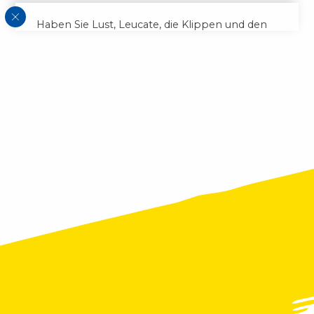
Haben Sie Lust, Leucate, die Klippen und den
Teich vom Meer aus zu entdecken?
Testen Sie das
Stand-up-Paddling
! Los geht’s
für eine
sanfte Fahrt
entlang der Strände von
Leucate!
Für alle zugänglich, mit der Familie oder mit
Freunden, für Freizeit oder Sport, begleitet
von einem Führer oder nicht, ist dies der beste
Weg, um zu
kleinen, versteckten Ecken des
Paradieses
zu gelangen!