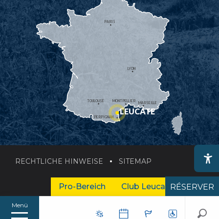
PARIS
LYON
TOULOUSE
MONTPELLIER
MARSEILLE
LEUCATE
PERPIGNAN
RECHTLICHE HINWEISE
SITEMAP
Ac
Pro-Bereich
Club Leucate Business
RÉSERVER
Menü