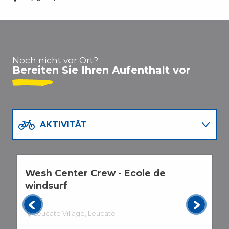
Agence du Midi
Agence du Soleil
Agence Oasis
Noch nicht vor Ort?
Agence Lolmede MOM Vacances
Bereiten Sie Ihren Aufenthalt vor
Port Leucate Immobilier
Foncia Leucate Nature
Agence Immobilière du Port
AKTIVITÄT
RESTAURANTS
Wesh Center Crew - Ecole de
P
AGENDA
windsurf
L
KURS
Leucate Village, Leucate