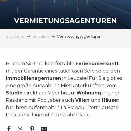
VERMIETUNGSAGENTUREN
Startseite
Schlafen
Vermietungsagenturen
Buchen Sie Ihre komfortable
Ferienunterkunft
mit der Garantie eines tadellosen Service bei den
Immobilienagenturen
in Leucate!
Für Sie gibt es
eine große Auswahl an Mietunterkünften: vom
Studio
direkt am Meer bis zur
Wohnung
in einer
Residenz mit Pool, aber auch
Villen
und
Häuser
,
für Ihren Aufenthalt in La Franqui, Port Leucate,
Leucate Village oder Leucate Plage.