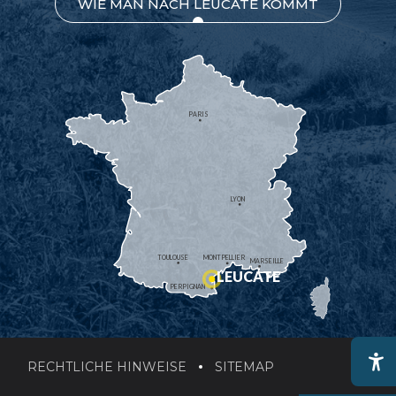
WIE MAN NACH LEUCATE KOMMT
PARIS
LYON
TOULOUSE
MONTPELLIER
MARSEILLE
LEUCATE
PERPIGNAN
RECHTLICHE HINWEISE
SITEMAP
Ac