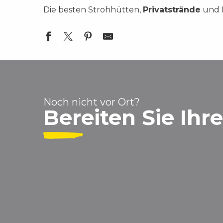
Die besten Strohhütten,
Privatstrände
und K
Chez Biquet
Le Club Leucate
La Plagette
Noch nicht vor Ort?
La Pause Beachclub
Bereiten Sie Ihr
Playa Amor
Oh La La Beach
La Finca
Wesh Center Crew
Paillote Del Mar
Le Poulpe - Un amour de Plage