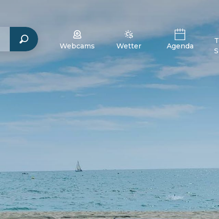
T
Webcams
Wetter
Agenda
S