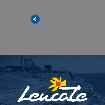
Maison Monsieur Pierre - Maison d
GÄSTEZIMMER
Leucate Village, Leucate
Entdecken