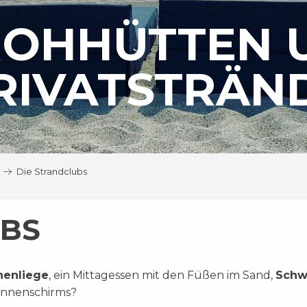
ROHHÜTTEN 
RIVATSTRÄN
Die Strandclubs
UBS
nenliege
, ein Mittagessen mit den Füßen im Sand,
Schw
Sonnenschirms?