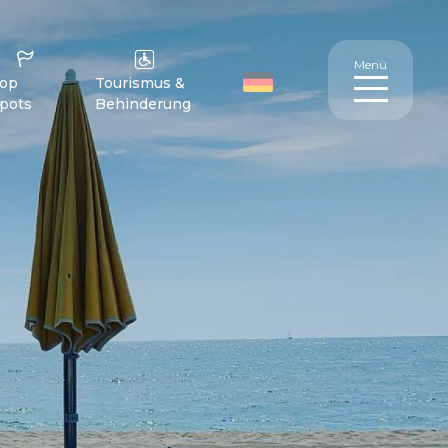
Menü
op
Tourismus &
pots
Behinderung